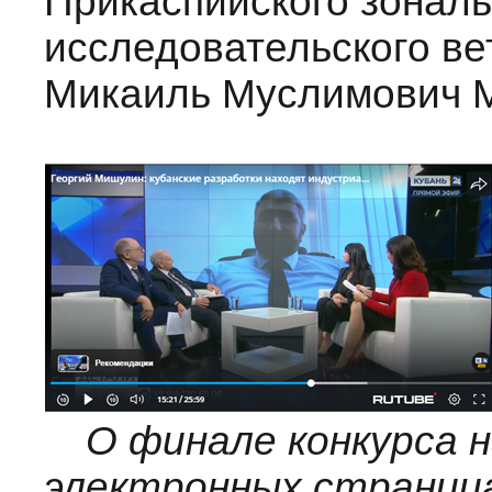
Прикаспийского зональ
исследовательского ве
Микаиль Муслимович 
О финале конкурса н
электронных страница