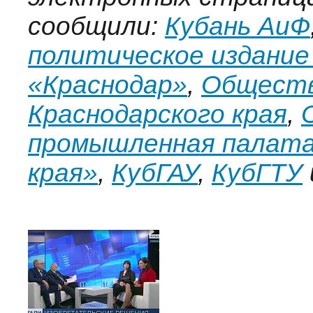
сообщили:
Кубань АиФ
политическое издание
«Краснодар»
,
Обществ
Краснодарского края
,
промышленная палата
края»
,
КубГАУ
,
КубГТУ